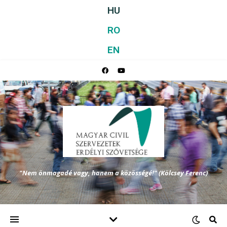
HU
RO
EN
"Nem önmagadé vagy, hanem a közösségé!" (Kölcsey Ferenc)