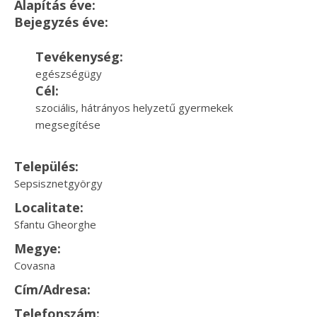
Alapítás éve:
Bejegyzés éve:
Tevékenység:
egészségügy
Cél:
szociális, hátrányos helyzetű gyermekek
megsegítése
Település:
Sepsisznetgyörgy
Localitate:
Sfantu Gheorghe
Megye:
Covasna
Cím/Adresa:
Telefonszám: