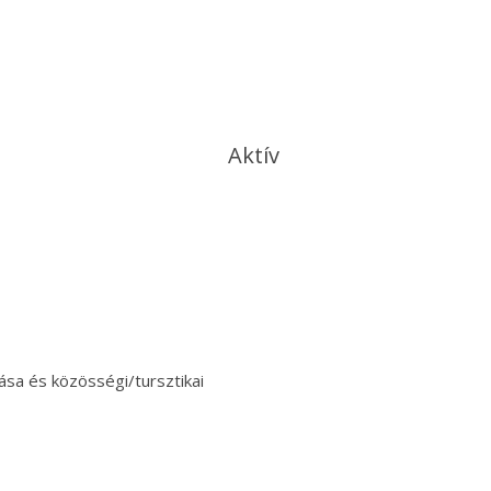
Aktív
tása és közösségi/tursztikai