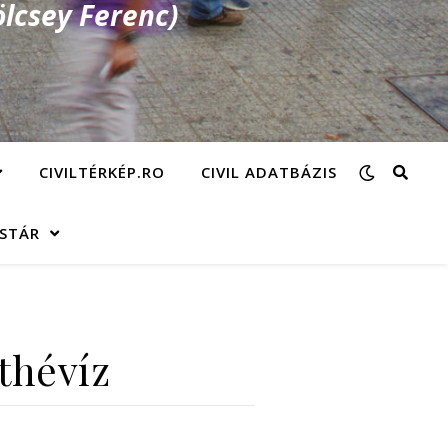
lcsey Ferenc)
CIVILTÉRKÉP.RO
CIVIL ADATBÁZIS
ÁSTÁR
thévíz