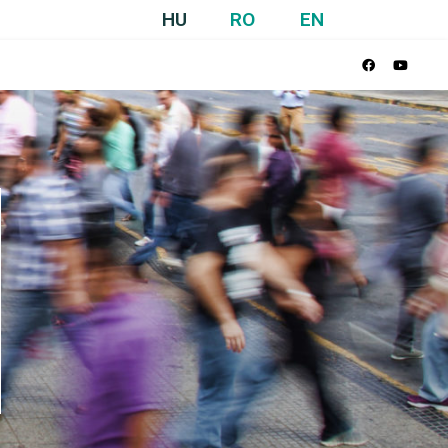
HU
RO
EN