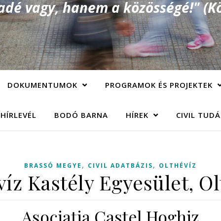
é vagy, hanem a közösségé!" (Kö
DOKUMENTUMOK
PROGRAMOK ÉS PROJEKTEK
 HÍRLEVÉL
BODÓ BARNA
HÍREK
CIVIL TUD
,
,
BRASSÓ MEGYE
CIVIL ADATBÁZIS
OLTHÉVÍZ
víz Kastély Egyesület, Ol
Asociaţia Castel Hoghiz