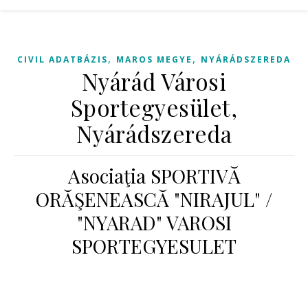
,
,
CIVIL ADATBÁZIS
MAROS MEGYE
NYÁRÁDSZEREDA
Nyárád Városi
Sportegyesület,
Nyárádszereda
Asociaţia SPORTIVĂ
ORĂŞENEASCĂ "NIRAJUL" /
"NYARAD" VAROSI
SPORTEGYESULET