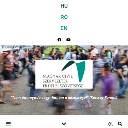
HU
RO
EN
"Nem önmagadé vagy, hanem a közösségé!" (Kölcsey Ferenc)