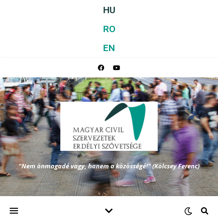
HU
RO
EN
"Nem önmagadé vagy, hanem a közösségé!" (Kölcsey Ferenc)