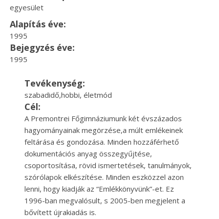
egyesület
Alapítás éve:
1995
Bejegyzés éve:
1995
Tevékenység:
szabadidő,hobbi, életmód
Cél:
A Premontrei Főgimnáziumunk két évszázados
hagyományainak megörzése,a múlt emlékeinek
feltárása és gondozása. Minden hozzáférhető
dokumentációs anyag összegyűjtése,
csoportosítása, rövid ismertetések, tanulmányok,
szórólapok elkészítése. Minden eszközzel azon
lenni, hogy kiadják az “Emlékkönyvünk”-et. Ez
1996-ban megvalósult, s 2005-ben megjelent a
bővített újrakiadás is.