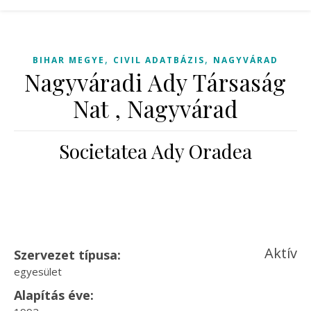
,
,
BIHAR MEGYE
CIVIL ADATBÁZIS
NAGYVÁRAD
Nagyváradi Ady Társaság
Nat , Nagyvárad
Societatea Ady Oradea
Aktív
Szervezet típusa:
egyesület
Alapítás éve: