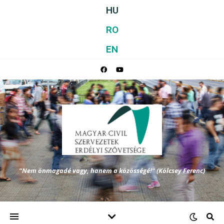
HU
RO
EN
"Nem önmagadé vagy, hanem a közösségé!" (Kölcsey Ferenc)