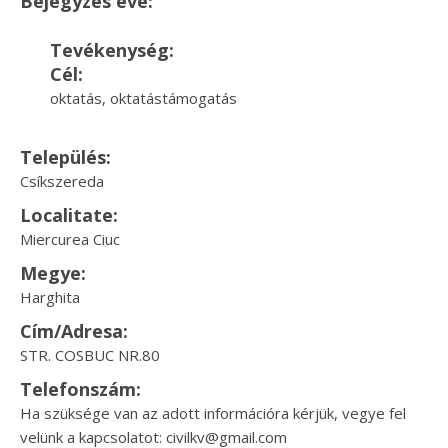
Bejegyzés éve:
Tevékenység:
Cél:
oktatás, oktatástámogatás
Település:
Csíkszereda
Localitate:
Miercurea Ciuc
Megye:
Harghita
Cím/Adresa:
STR. COSBUC NR.80
Telefonszám:
Ha szüksége van az adott információra kérjük, vegye fel
velünk a kapcsolatot: civilkv@gmail.com