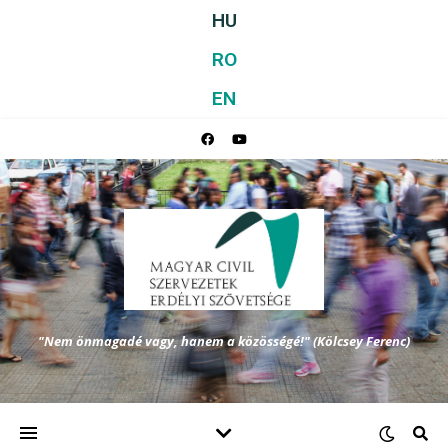
HU
RO
EN
"Nem önmagadé vagy, hanem a közösségé!" (Kölcsey Ferenc)