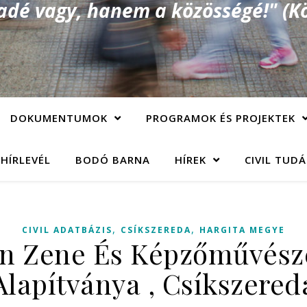
é vagy, hanem a közösségé!" (Kö
DOKUMENTUMOK
PROGRAMOK ÉS PROJEKTEK
 HÍRLEVÉL
BODÓ BARNA
HÍREK
CIVIL TUD
,
,
CIVIL ADATBÁZIS
CSÍKSZEREDA
HARGITA MEGYE
án Zene És Képzőművész
Alapítványa , Csíkszered