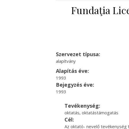
Fundaţia Lice
Szervezet típusa:
alapítvány
Alapítás éve:
1993
Bejegyzés éve:
1993
Tevékenység:
oktatás, oktatástámogatás
Cél:
Az oktató- nevelő tevékenység tá