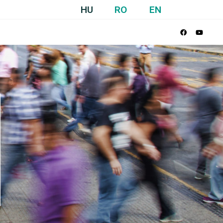
HU
RO
EN