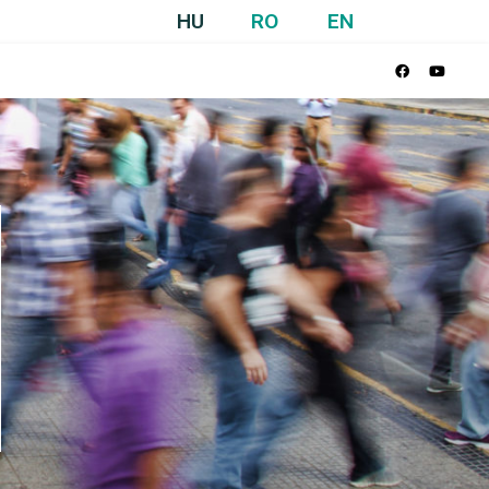
HU
RO
EN