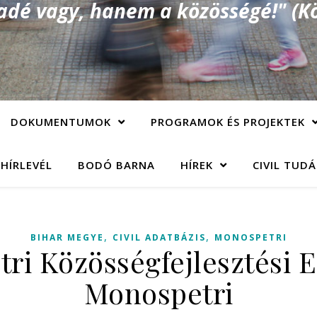
é vagy, hanem a közösségé!" (Kö
DOKUMENTUMOK
PROGRAMOK ÉS PROJEKTEK
 HÍRLEVÉL
BODÓ BARNA
HÍREK
CIVIL TUD
,
,
BIHAR MEGYE
CIVIL ADATBÁZIS
MONOSPETRI
ri Közösségfejlesztési E
Monospetri