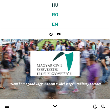
HU
RO
EN
"Nem önmagadé vagy, hanem a közösségé!" (Kölcsey Ferenc)