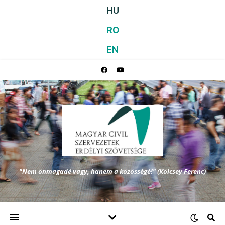
HU
RO
EN
"Nem önmagadé vagy, hanem a közösségé!" (Kölcsey Ferenc)