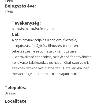
1998
Bejegyzés éve:
1998
Tevékenység:
oktatás, oktatástámogatás
Cél:
Alapítványunk célja az irodalom, filozófia,
színjátszás, újságírás, filmezés területén
tehetséges, kreatív fiatalok támogatása.
Oktató/alkotó táborokat, színjátszó fesztiválokat,
író-olvasó találkozókat és hasonlókat szervezni,
ezeknek székhelyet biztosítani. Fiataljainkkal népi
mesterségeket ismertetni, elsajátíttatni.
Település:
Brassó
Localitate: