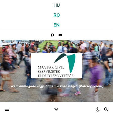
HU
RO
EN
"Nem önmagadé vagy, hanem a közösségé!" (Kölcsey Ferenc)