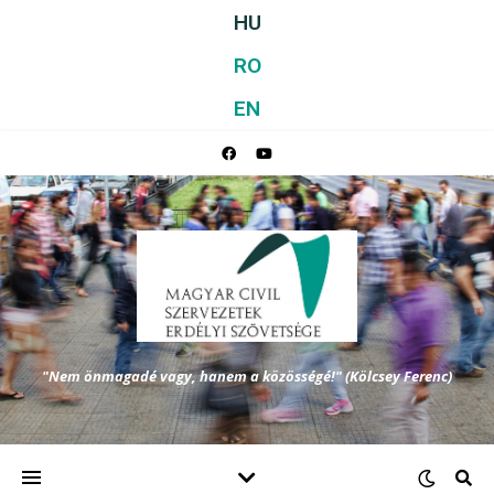
HU
RO
EN
"Nem önmagadé vagy, hanem a közösségé!" (Kölcsey Ferenc)