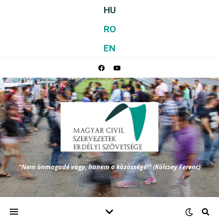
HU
RO
EN
"Nem önmagadé vagy, hanem a közösségé!" (Kölcsey Ferenc)