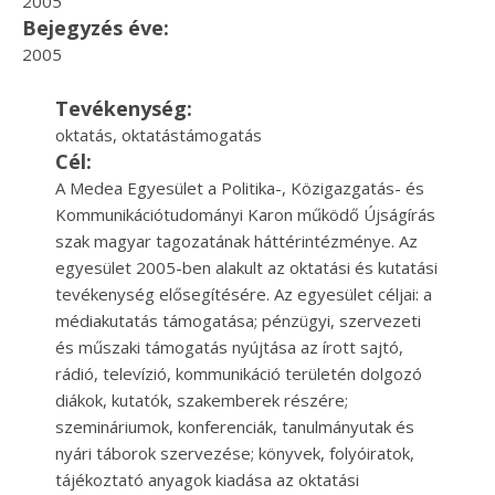
2005
Bejegyzés éve:
2005
Tevékenység:
oktatás, oktatástámogatás
Cél:
A Medea Egyesület a Politika-, Közigazgatás- és
Kommuniká­ciótudományi Karon működő Újságírás
szak magyar tagozatának háttérintézménye. Az
egyesület 2005-ben alakult az oktatási és ku­tatási
tevékenység elősegítésére. Az egyesület céljai: a
médiakutatás támogatása; pénzügyi, szervezeti
és műszaki támogatás nyújtása az írott sajtó,
rádió, televízió, kommunikáció területén dolgo­zó
diákok, kutatók, szakemberek részére;
szemináriumok, konferenciák, tanulmányutak és
nyári tá­borok szervezése; könyvek, folyóiratok,
tájékoztató anyagok kiadása az okta­tási