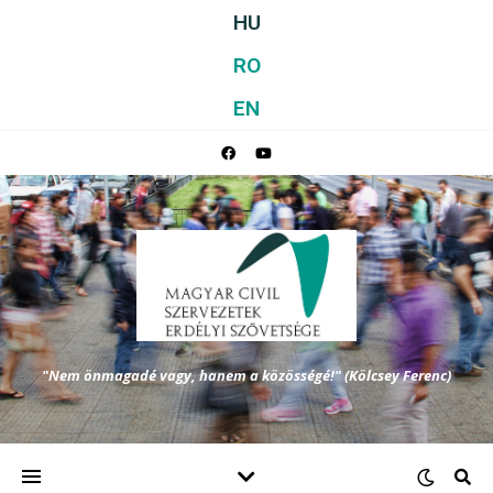
HU
RO
EN
"Nem önmagadé vagy, hanem a közösségé!" (Kölcsey Ferenc)