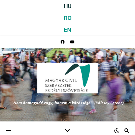
HU
RO
EN
"Nem önmagadé vagy, hanem a közösségé!" (Kölcsey Ferenc)