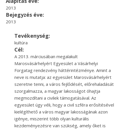
Alapítás éve:
2013
Bejegyzés éve:
2013
Tevékenység:
kultúra
Cél:
A 2013. márciusában megalakult
Marosvásárhelyért Egyesület a Vásárhelyi
Forgatag rendezvény háttérintézménye. Amint a
neve is mutatja: az egyesület Marosvásárhelyért
szeretne tenni, a város fejlődését, előrehaladását
szorgalmazza, a magyar lakosságot óhajtja
megmozdítani a civilek támogatásával. Az
egyesület úgy véli, hogy a civil szféra erősítésével
kielégíthető a város magyar lakosságának azon
igénye, miszerint több olyan kulturális
kezdeményezésre van szükség, amely őket is