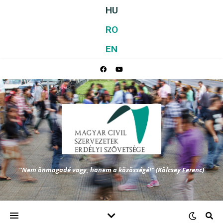
HU
RO
EN
"Nem önmagadé vagy, hanem a közösségé!" (Kölcsey Ferenc)