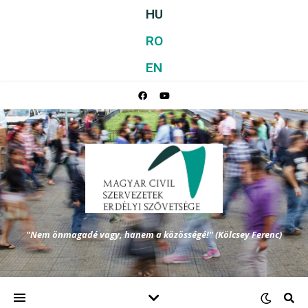
HU
RO
EN
"Nem önmagadé vagy, hanem a közösségé!" (Kölcsey Ferenc)