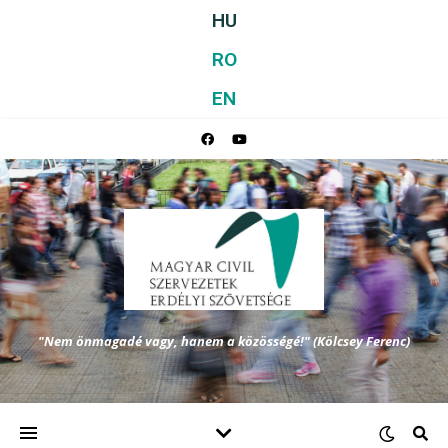
HU
RO
EN
"Nem önmagadé vagy, hanem a közösségé!" (Kölcsey Ferenc)