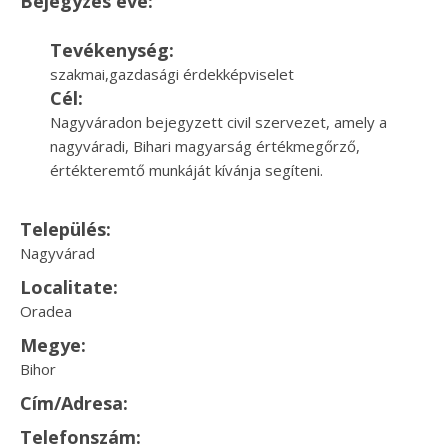
Bejegyzés éve:
Tevékenység:
szakmai,gazdasági érdekképviselet
Cél:
Nagyváradon bejegyzett civil szervezet, amely a
nagyváradi, Bihari magyarság értékmegőrző,
értékteremtő munkáját kívánja segíteni.
Település:
Nagyvárad
Localitate:
Oradea
Megye:
Bihor
Cím/Adresa:
Telefonszám: