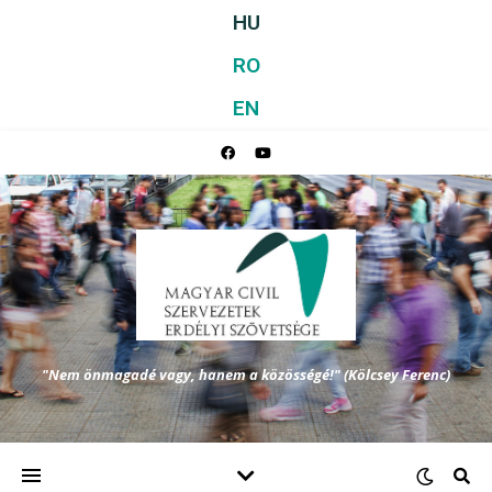
HU
RO
EN
"Nem önmagadé vagy, hanem a közösségé!" (Kölcsey Ferenc)