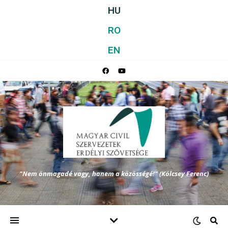
HU
RO
EN
"Nem önmagadé vagy, hanem a közösségé!" (Kölcsey Ferenc)