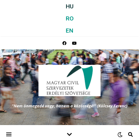
HU
RO
EN
"Nem önmagadé vagy, hanem a közösségé!" (Kölcsey Ferenc)