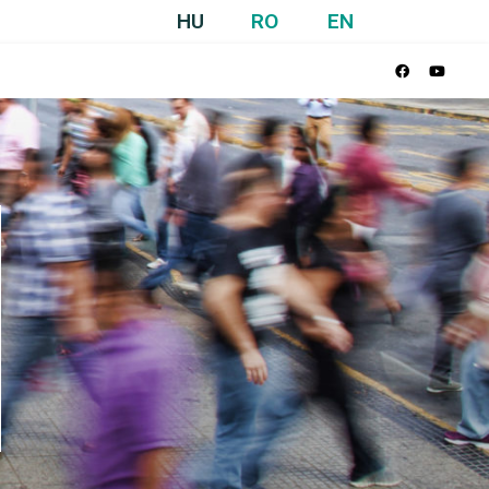
HU
RO
EN