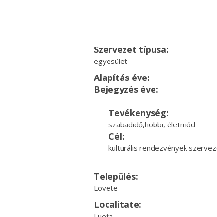
Szervezet típusa:
egyesület
Alapítás éve:
Bejegyzés éve:
Tevékenység:
szabadidő,hobbi, életmód
Cél:
kulturális rendezvények szerve
Település:
Lövéte
Localitate:
Lueta