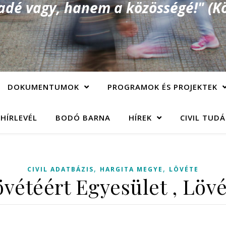
é vagy, hanem a közösségé!" (Kö
DOKUMENTUMOK
PROGRAMOK ÉS PROJEKTEK
 HÍRLEVÉL
BODÓ BARNA
HÍREK
CIVIL TUD
,
,
CIVIL ADATBÁZIS
HARGITA MEGYE
LÖVÉTE
vétéért Egyesület , Löv