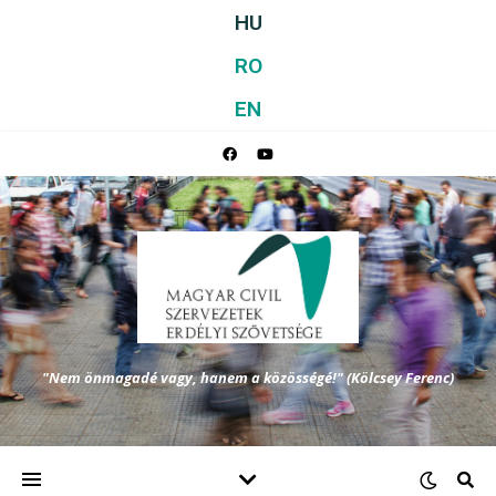
HU
RO
EN
"Nem önmagadé vagy, hanem a közösségé!" (Kölcsey Ferenc)