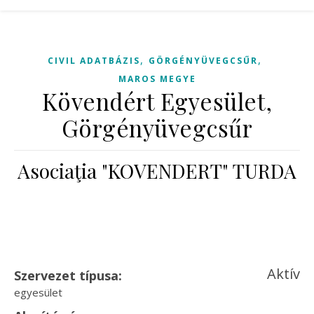
,
,
CIVIL ADATBÁZIS
GÖRGÉNYÜVEGCSŰR
MAROS MEGYE
Kövendért Egyesület,
Görgényüvegcsűr
Asociaţia "KOVENDERT" TURDA
Aktív
Szervezet típusa:
egyesület