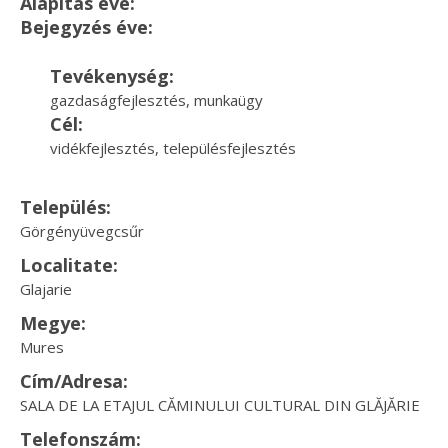
Alapítás éve:
Bejegyzés éve:
Tevékenység:
gazdaságfejlesztés, munkaügy
Cél:
vidékfejlesztés, településfejlesztés
Település:
Görgényüvegcsűr
Localitate:
Glajarie
Megye:
Mures
Cím/Adresa:
SALA DE LA ETAJUL CĂMINULUI CULTURAL DIN GLĂJĂRIE
Telefonszám: