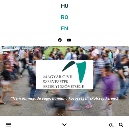
HU
RO
EN
"Nem önmagadé vagy, hanem a közösségé!" (Kölcsey Ferenc)