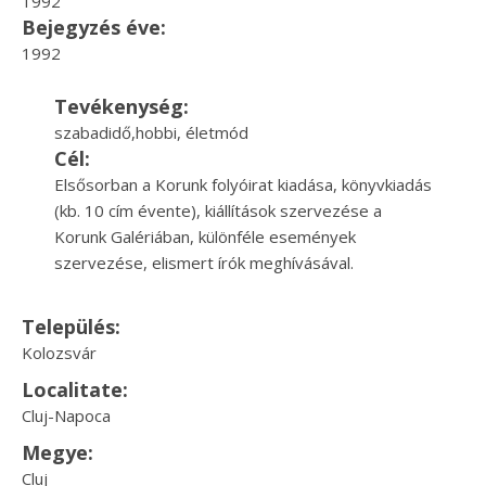
1992
Bejegyzés éve:
1992
Tevékenység:
szabadidő,hobbi, életmód
Cél:
Elsősorban a Korunk folyóirat kiadása, könyvkiadás
(kb. 10 cím évente), kiállítások szervezése a
Korunk Galériában, különféle események
szervezése, elismert írók meghívásával.
Település:
Kolozsvár
Localitate:
Cluj-Napoca
Megye:
Cluj