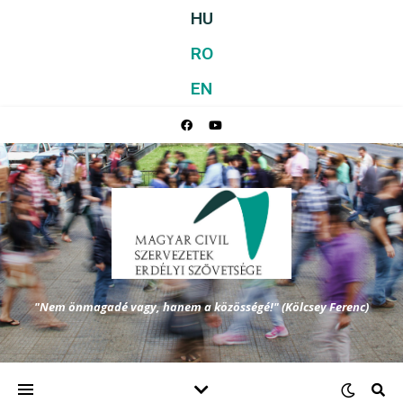
HU
RO
EN
"Nem önmagadé vagy, hanem a közösségé!" (Kölcsey Ferenc)