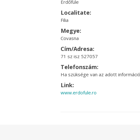
Erdőfüle
Localitate:
Filia
Megye:
Covasna
Cím/Adresa:
71 sz isz 527057
Telefonszám:
Ha szüksége van az adott információr
Link:
www.erdofule.ro