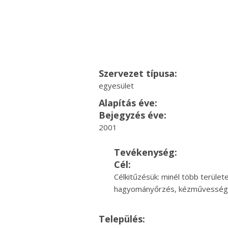
Szervezet típusa:
egyesület
Alapítás éve:
Bejegyzés éve:
2001
Tevékenység:
Cél:
Célkitűzésük: minél több terüle
hagyományőrzés, kézművesség,
Település: