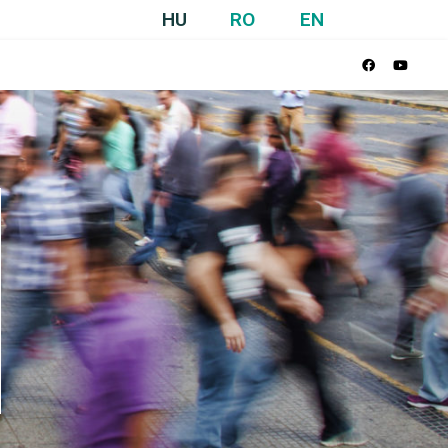
HU
RO
EN