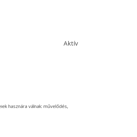
Aktív
eiek hasznára válnak: művelődés,