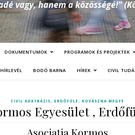
é vagy, hanem a közösségé!" (Kö
DOKUMENTUMOK
PROGRAMOK ÉS PROJEKTEK
 HÍRLEVÉL
BODÓ BARNA
HÍREK
CIVIL TUD
,
,
CIVIL ADATBÁZIS
ERDŐFÜLE
KOVÁSZNA MEGYE
rmos Egyesület , Erdőf
Asociaţia Kormos