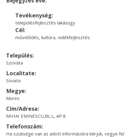
Bejegyzés éve:
Tevékenység:
településfejlesztés lakásügy
Cél:
művelődés, kultúra, vidékfejlesztés
Település:
Szováta
Localitate:
Sovata
Megye:
Mures
Cím/Adresa:
MIHAI EMINESCU,BL.L, AP.8
Telefonszám:
Ha szüksége van az adott információra kérjük, vegye fel