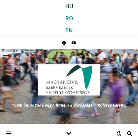
HU
RO
EN
"Nem önmagadé vagy, hanem a közösségé!" (Kölcsey Ferenc)