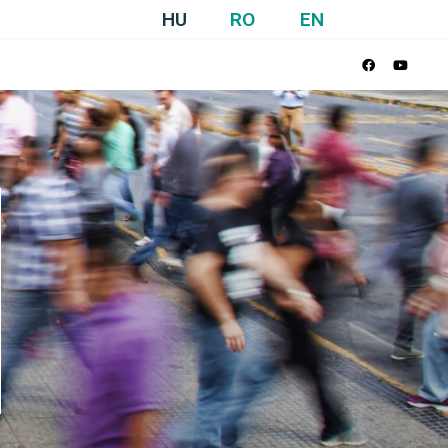
HU
RO
EN