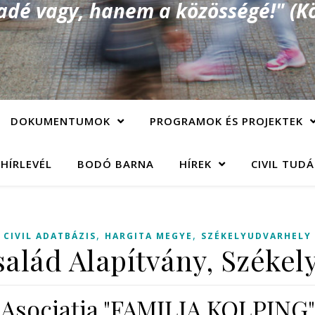
é vagy, hanem a közösségé!" (Kö
DOKUMENTUMOK
PROGRAMOK ÉS PROJEKTEK
 HÍRLEVÉL
BODÓ BARNA
HÍREK
CIVIL TUD
,
,
CIVIL ADATBÁZIS
HARGITA MEGYE
SZÉKELYUDVARHELY
salád Alapítvány, Székel
Asociaţia "FAMILIA KOLPING"