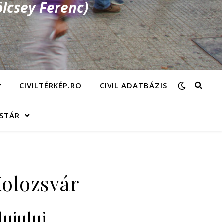
lcsey Ferenc)
CIVILTÉRKÉP.RO
CIVIL ADATBÁZIS
ÁSTÁR
Kolozsvár
ujului