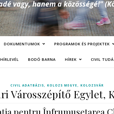
é vagy, hanem a közösségé!" (Kö
DOKUMENTUMOK
PROGRAMOK ÉS PROJEKTEK
 HÍRLEVÉL
BODÓ BARNA
HÍREK
CIVIL TUD
,
,
CIVIL ADATBÁZIS
KOLOZS MEGYE
KOLOZSVÁR
ri Városszépítő Egylet, 
aţia pentru Înfrumusețarea Cl