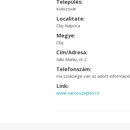
Település:
Kolozsvár
Localitate:
Cluj-Napoca
Megye:
Cluj
Cím/Adresa:
Iuliu Maniu, nr.2
Telefonszám:
Ha szüksége van az adott információr
Link:
www.varosszepito.ro