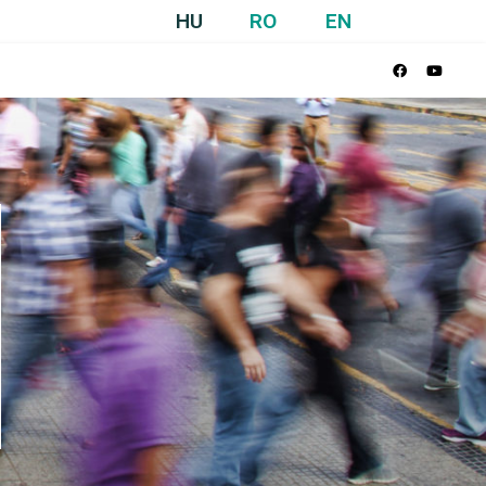
HU
RO
EN