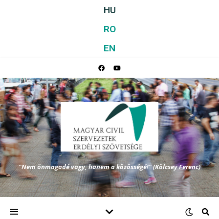
HU
RO
EN
"Nem önmagadé vagy, hanem a közösségé!" (Kölcsey Ferenc)