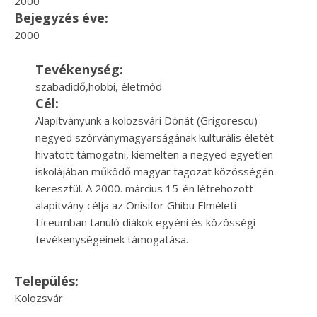
2000
Bejegyzés éve:
2000
Tevékenység:
szabadidő,hobbi, életmód
Cél:
Alapítványunk a kolozsvári Dónát (Grigorescu)
negyed szórványmagyarságának kulturális életét
hivatott támogatni, kiemelten a negyed egyetlen
iskolájában működő magyar tagozat közösségén
keresztül. A 2000. március 15-én létrehozott
alapítvány célja az Onisifor Ghibu Elméleti
Líceumban tanuló diákok egyéni és közösségi
tevékenységeinek támogatása.
Település:
Kolozsvár