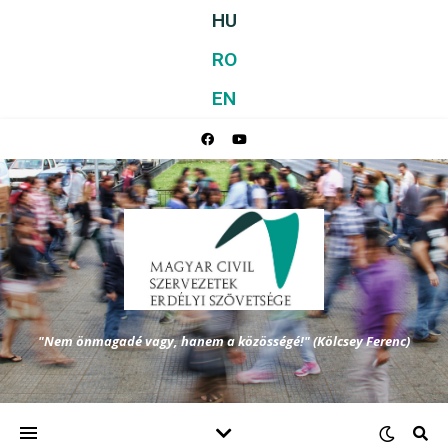
HU
RO
EN
"Nem önmagadé vagy, hanem a közösségé!" (Kölcsey Ferenc)