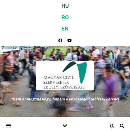
HU
RO
EN
"Nem önmagadé vagy, hanem a közösségé!" (Kölcsey Ferenc)