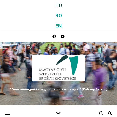
HU
RO
EN
"Nem önmagadé vagy, hanem a közösségé!" (Kölcsey Ferenc)