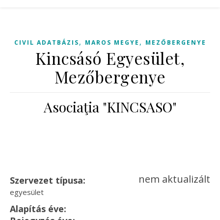
,
,
CIVIL ADATBÁZIS
MAROS MEGYE
MEZŐBERGENYE
Kincsásó Egyesület,
Mezőbergenye
Asociaţia "KINCSASO"
nem aktualizált
Szervezet típusa:
egyesület
Alapítás éve: