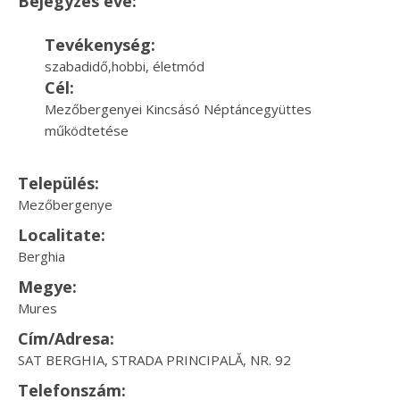
Bejegyzés éve:
Tevékenység:
szabadidő,hobbi, életmód
Cél:
Mezőbergenyei Kincsásó Néptáncegyüttes
működtetése
Település:
Mezőbergenye
Localitate:
Berghia
Megye:
Mures
Cím/Adresa:
SAT BERGHIA, STRADA PRINCIPALĂ, NR. 92
Telefonszám: