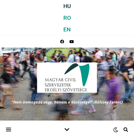
HU
RO
EN
"Nem önmagadé vagy, hanem a közösségé!" (Kölcsey Ferenc)