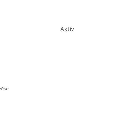
Aktív
zése.