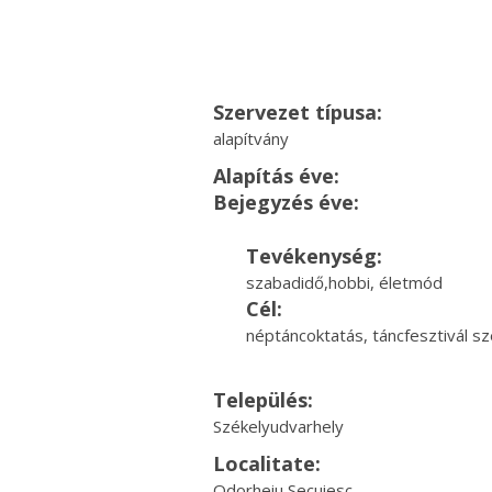
Szervezet típusa:
alapítvány
Alapítás éve:
Bejegyzés éve:
Tevékenység:
szabadidő,hobbi, életmód
Cél:
néptáncoktatás, táncfesztivál 
Település:
Székelyudvarhely
Localitate:
Odorheiu Secuiesc