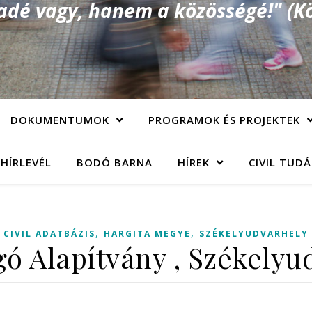
é vagy, hanem a közösségé!" (Kö
DOKUMENTUMOK
PROGRAMOK ÉS PROJEKTEK
 HÍRLEVÉL
BODÓ BARNA
HÍREK
CIVIL TUD
,
,
CIVIL ADATBÁZIS
HARGITA MEGYE
SZÉKELYUDVARHELY
gó Alapítvány , Székelyu