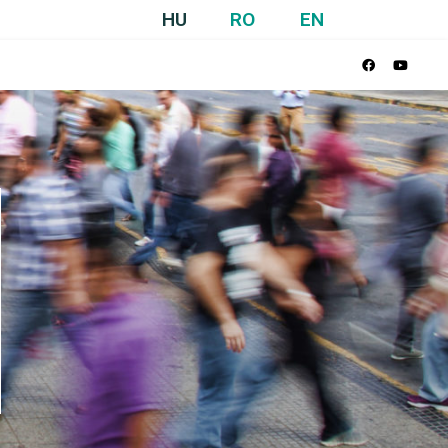
HU
RO
EN