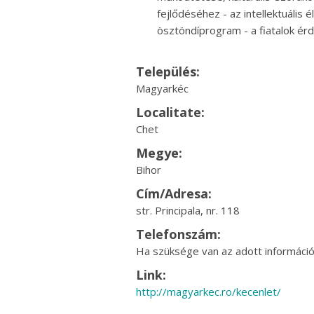
fejlődéséhez - az intellektuális
ösztöndíprogram - a fiatalok é
Település:
Magyarkéc
Localitate:
Chet
Megye:
Bihor
Cím/Adresa:
str. Principala, nr. 118
Telefonszám:
Ha szüksége van az adott információr
Link:
http://magyarkec.ro/kecenlet/