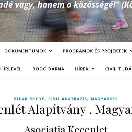
é vagy, hanem a közösségé!" (Kö
DOKUMENTUMOK
PROGRAMOK ÉS PROJEKTEK
 HÍRLEVÉL
BODÓ BARNA
HÍREK
CIVIL TUD
,
,
BIHAR MEGYE
CIVIL ADATBÁZIS
MAGYARKÉC
enlét Alapítvány , Magya
Asociaţia Kecenlet