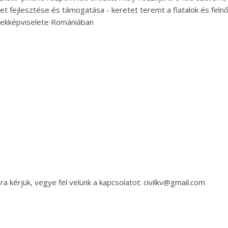
 élet fejlesztése és támogatása - keretet teremt a fiatalok és fel
rdekképviselete Romániában
a kérjük, vegye fel velünk a kapcsolatot: civilkv@gmail.com