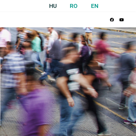
HU
RO
EN