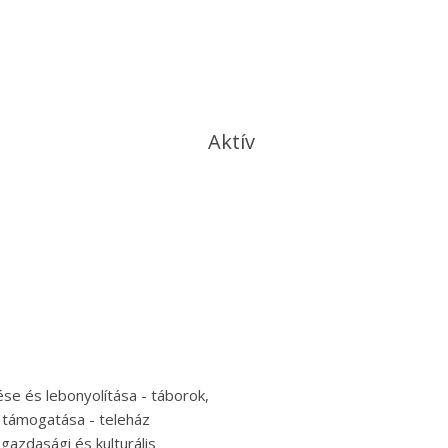
Aktív
ése és lebonyolítása - táborok,
 támogatása - teleház
gazdasági és kulturális