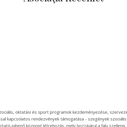
s, szociális, oktatási és sport programok kezdeményezése, szervez
sal kapcsolatos rendezvények támogatása - szegények szociális
tató-pihenő központ létrehozás, mely hozzájárul a falu szellemi, 