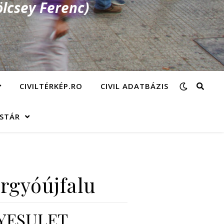
lcsey Ferenc)
CIVILTÉRKÉP.RO
CIVIL ADATBÁZIS
ÁSTÁR
ergyóújfalu
GYESULET