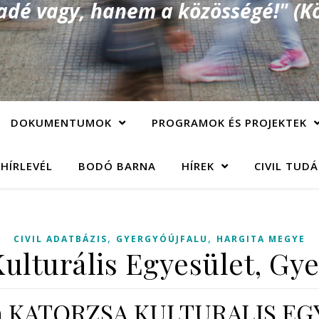
é vagy, hanem a közösségé!" (Kö
DOKUMENTUMOK
PROGRAMOK ÉS PROJEKTEK
 HÍRLEVÉL
BODÓ BARNA
HÍREK
CIVIL TUD
,
,
CIVIL ADATBÁZIS
GYERGYÓÚJFALU
HARGITA MEGYE
ulturális Egyesület, Gy
ia KATORZSA KULTURALIS E