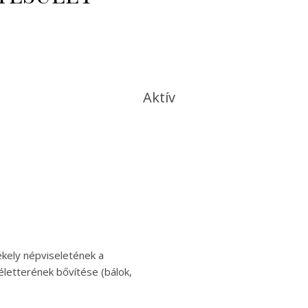
Aktív
ékely népviseletének a
letterének bővítése (bálok,