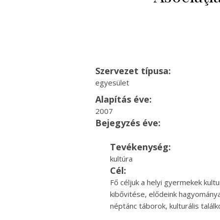
Szervezet típusa:
egyesület
Alapítás éve:
2007
Bejegyzés éve:
Tevékenység:
kultúra
Cél:
Fő céljuk a helyi gyermekek kult
kibővitése, elődeink hagyománya
néptánc táborok, kulturális talá