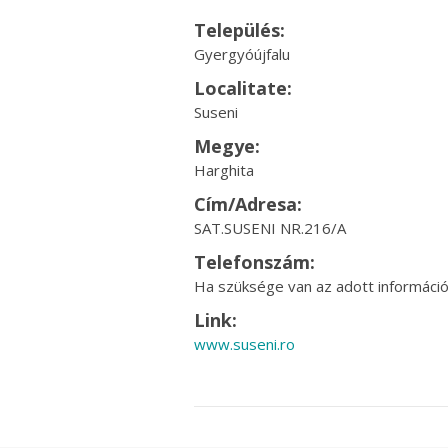
Település:
Gyergyóújfalu
Localitate:
Suseni
Megye:
Harghita
Cím/Adresa:
SAT.SUSENI NR.216/A
Telefonszám:
Ha szüksége van az adott információr
Link:
www.suseni.ro