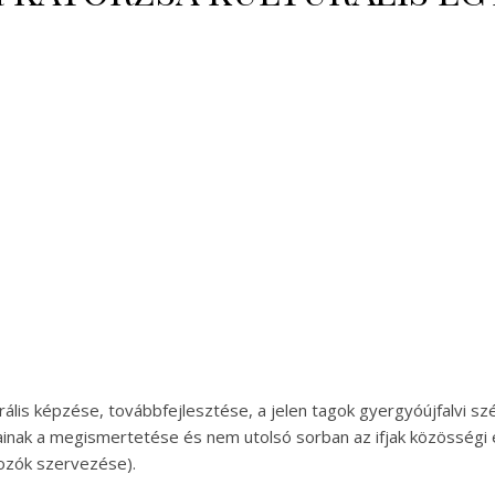
urális képzése, továbbfejlesztése, a jelen tagok gyergyóújfalvi sz
inak a megismertetése és nem utolsó sorban az ifjak közösségi é
lkozók szervezése).