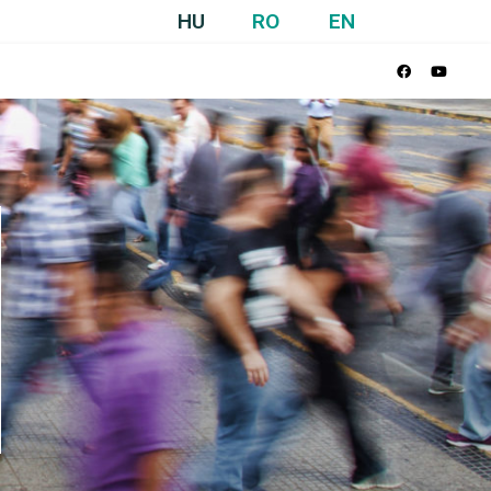
HU
RO
EN