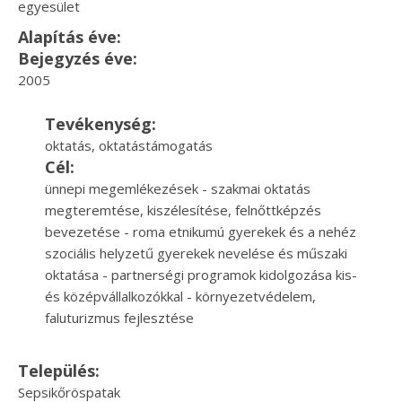
egyesület
Alapítás éve:
Bejegyzés éve:
2005
Tevékenység:
oktatás, oktatástámogatás
Cél:
ünnepi megemlékezések - szakmai oktatás
megteremtése, kiszélesítése, felnőttképzés
bevezetése - roma etnikumú gyerekek és a nehéz
szociális helyzetű gyerekek nevelése és műszaki
oktatása - partnerségi programok kidolgozása kis-
és középvállalkozókkal - környezetvédelem,
faluturizmus fejlesztése
Település:
Sepsikőröspatak