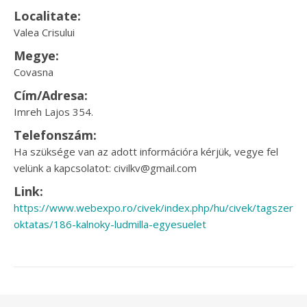
Localitate:
Valea Crisului
Megye:
Covasna
Cím/Adresa:
Imreh Lajos 354.
Telefonszám:
Ha szüksége van az adott információra kérjük, vegye fel
velünk a kapcsolatot: civilkv@gmail.com
Link:
https://www.webexpo.ro/civek/index.php/hu/civek/tagszerve
oktatas/186-kalnoky-ludmilla-egyesuelet