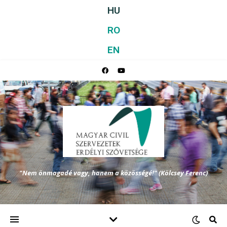
HU
RO
EN
"Nem önmagadé vagy, hanem a közösségé!" (Kölcsey Ferenc)