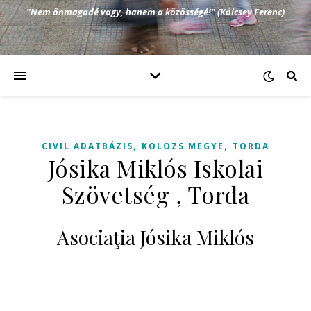
"Nem önmagadé vagy, hanem a közösségé!" (Kölcsey Ferenc)
,
,
CIVIL ADATBÁZIS
KOLOZS MEGYE
TORDA
Jósika Miklós Iskolai
Szövetség , Torda
Asociaţia Jósika Miklós