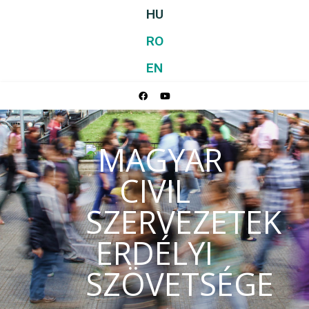
HU
RO
EN