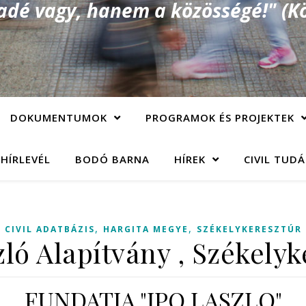
é vagy, hanem a közösségé!" (Kö
DOKUMENTUMOK
PROGRAMOK ÉS PROJEKTEK
 HÍRLEVÉL
BODÓ BARNA
HÍREK
CIVIL TUD
,
,
CIVIL ADATBÁZIS
HARGITA MEGYE
SZÉKELYKERESZTÚR
zló Alapítvány , Székelyk
FUNDATIA "IPO LASZLO"