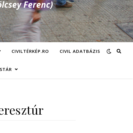
lcsey Ferenc)
CIVILTÉRKÉP.RO
CIVIL ADATBÁZIS
ÁSTÁR
eresztúr