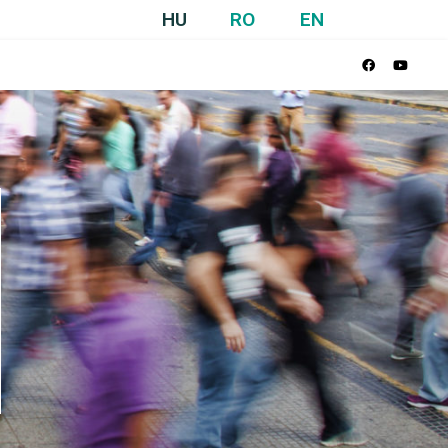
HU
RO
EN