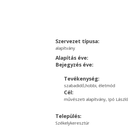
Szervezet típusa:
alapítvány
Alapítás éve:
Bejegyzés éve:
Tevékenység:
szabadidő,hobbi, életmód
Cél:
művészeti alapítvány, Ipó Lászl
Település:
Székelykeresztúr