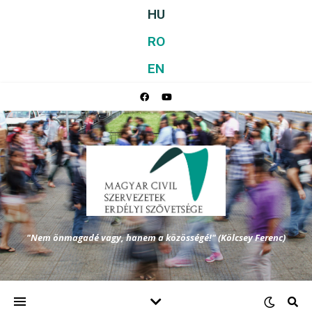
HU
RO
EN
"Nem önmagadé vagy, hanem a közösségé!" (Kölcsey Ferenc)