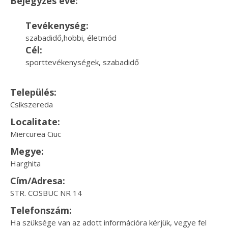
Bejegyzés éve:
Tevékenység:
szabadidő,hobbi, életmód
Cél:
sporttevékenységek, szabadidő
Település:
Csíkszereda
Localitate:
Miercurea Ciuc
Megye:
Harghita
Cím/Adresa:
STR. COSBUC NR 14
Telefonszám:
Ha szüksége van az adott információra kérjük, vegye fel