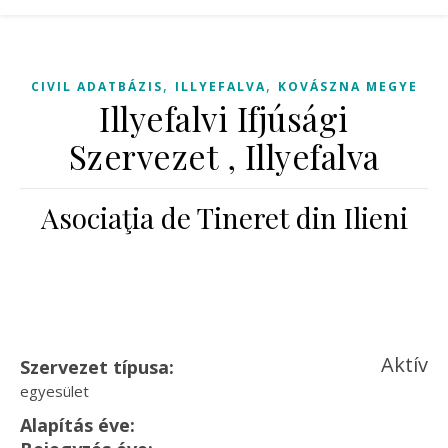
,
,
CIVIL ADATBÁZIS
ILLYEFALVA
KOVÁSZNA MEGYE
Illyefalvi Ifjúsági
Szervezet , Illyefalva
Asociaţia de Tineret din Ilieni
Aktív
Szervezet típusa:
egyesület
Alapítás éve: