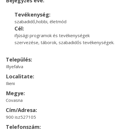
Bejegyzés éve:
Tevékenység:
szabadidő,hobbi, életmód
Cél:
ifjúsági programok és tevékenységek
szervezése, táborok, szabadidős tevékenységek.
Település:
Illyefalva
Localitate:
Ilieni
Megye:
Covasna
Cím/Adresa:
900 isz527105
Telefonszám: