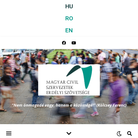
HU
RO
EN
"Nem önmagadé vagy, hanem a közösségé!" (Kölcsey Ferenc)