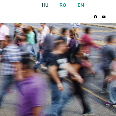
HU
RO
EN