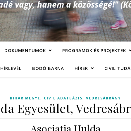
é vagy, hanem a közösségé!" (Kö
DOKUMENTUMOK
PROGRAMOK ÉS PROJEKTEK
 HÍRLEVÉL
BODÓ BARNA
HÍREK
CIVIL TUD
,
,
BIHAR MEGYE
CIVIL ADATBÁZIS
VEDRESÁBRÁNY
da Egyesület, Vedresáb
Asociaţia Hulda