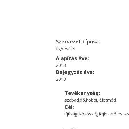
Szervezet típusa:
egyesület
Alapítás éve:
2013
Bejegyzés éve:
2013
Tevékenység:
szabadidő,hobbi, életmód
Cél:
ifjúsági,közösségfejlesztő és 