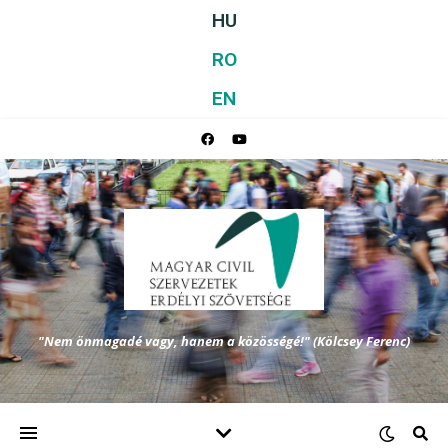
HU
RO
EN
"Nem önmagadé vagy, hanem a közösségé!" (Kölcsey Ferenc)