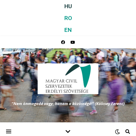
HU
RO
EN
"Nem önmagadé vagy, hanem a közösségé!" (Kölcsey Ferenc)