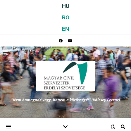
HU
RO
EN
"Nem önmagadé vagy, hanem a közösségé!" (Kölcsey Ferenc)