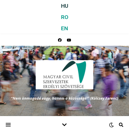
HU
RO
EN
"Nem önmagadé vagy, hanem a közösségé!" (Kölcsey Ferenc)