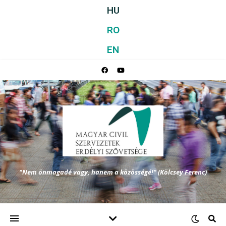
HU
RO
EN
"Nem önmagadé vagy, hanem a közösségé!" (Kölcsey Ferenc)