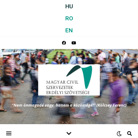
HU
RO
EN
"Nem önmagadé vagy, hanem a közösségé!" (Kölcsey Ferenc)