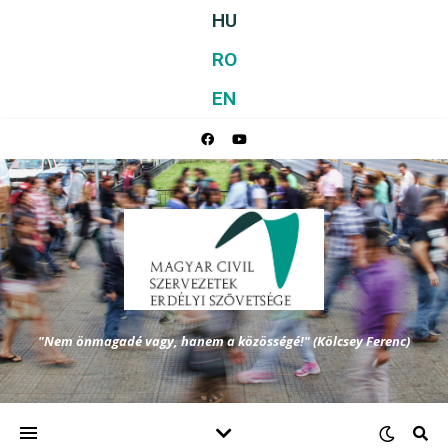
HU
RO
EN
"Nem önmagadé vagy, hanem a közösségé!" (Kölcsey Ferenc)